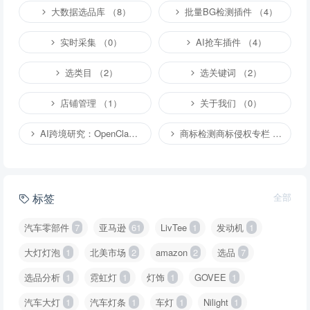
大数据选品库 （8）
批量BG检测插件 （4）
实时采集 （0）
AI抢车插件 （4）
选类目 （2）
选关键词 （2）
店铺管理 （1）
关于我们 （0）
AI跨境研究：OpenClaw小龙虾等应用 （2）
商标检测商标侵权专栏 （1）
标签
全部
汽车零部件
7
亚马逊
61
LivTee
1
发动机
1
大灯灯泡
1
北美市场
2
amazon
2
选品
7
选品分析
1
霓虹灯
1
灯饰
1
GOVEE
1
汽车大灯
1
汽车灯条
1
车灯
1
Nilight
1