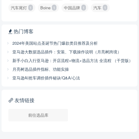
汽车尾灯
1
Boine
1
中国品牌
1
汽车
1
热门博客
2024年美国站点圣诞节热门爆款类目推荐及分析
亚马逊大数据选品插件：安装、下载操作说明（月亮树跨境）
新手小白入行亚马逊：开店流程+物流+选品方法 全流程 （干货版）
月亮树选品插件指标、功能实操
亚马逊AI抢车调价插件秘诀/Q&A/心法
友情链接
前往选品库