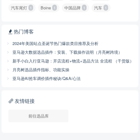
汽车尾灯
1
Boine
1
中国品牌
1
汽车
1
热门博客
2024年美国站点圣诞节热门爆款类目推荐及分析
亚马逊大数据选品插件：安装、下载操作说明（月亮树跨境）
新手小白入行亚马逊：开店流程+物流+选品方法 全流程 （干货版）
月亮树选品插件指标、功能实操
亚马逊AI抢车调价插件秘诀/Q&A/心法
友情链接
前往选品库