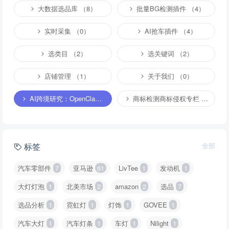
大数据选品库 （8）
批量BG检测插件 （4）
实时采集 （0）
AI抢车插件 （4）
选类目 （2）
选关键词 （2）
店铺管理 （1）
关于我们 （0）
AI跨境研究：OpenClaw小龙虾等应用 （2）
商标检测商标侵权专栏 （1）
标签
全部
汽车零部件
7
亚马逊
61
LivTee
1
发动机
1
大灯灯泡
1
北美市场
2
amazon
2
选品
7
选品分析
1
霓虹灯
1
灯饰
1
GOVEE
1
汽车大灯
1
汽车灯条
1
车灯
1
Nilight
1