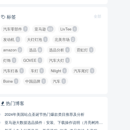
标签
全部
汽车零部件
7
亚马逊
63
LivTee
1
发动机
1
大灯灯泡
1
北美市场
2
amazon
2
选品
8
选品分析
1
霓虹灯
1
灯饰
1
GOVEE
1
汽车大灯
1
汽车灯条
1
车灯
1
Nilight
1
汽车尾灯
1
Boine
1
中国品牌
1
汽车
1
热门博客
2024年美国站点圣诞节热门爆款类目推荐及分析
亚马逊大数据选品插件：安装、下载操作说明（月亮树跨境）