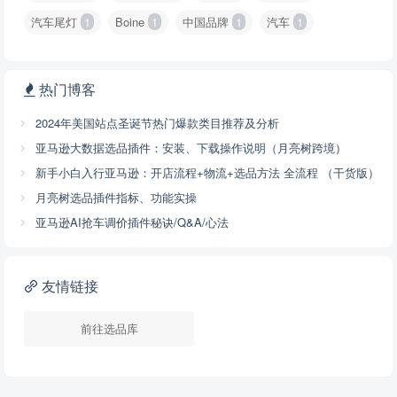
汽车尾灯
1
Boine
1
中国品牌
1
汽车
1
热门博客
2024年美国站点圣诞节热门爆款类目推荐及分析
亚马逊大数据选品插件：安装、下载操作说明（月亮树跨境）
新手小白入行亚马逊：开店流程+物流+选品方法 全流程 （干货版）
月亮树选品插件指标、功能实操
亚马逊AI抢车调价插件秘诀/Q&A/心法
友情链接
前往选品库