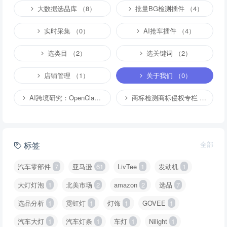
大数据选品库 （8）
批量BG检测插件 （4）
实时采集 （0）
AI抢车插件 （4）
选类目 （2）
选关键词 （2）
店铺管理 （1）
关于我们 （0）
AI跨境研究：OpenClaw小龙虾等应用 （2）
商标检测商标侵权专栏 （1）
标签
全部
汽车零部件
7
亚马逊
61
LivTee
1
发动机
1
大灯灯泡
1
北美市场
2
amazon
2
选品
7
选品分析
1
霓虹灯
1
灯饰
1
GOVEE
1
汽车大灯
1
汽车灯条
1
车灯
1
Nilight
1