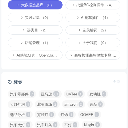
大数据选品库 （8）
批量BG检测插件 （4）
实时采集 （0）
AI抢车插件 （4）
选类目 （2）
选关键词 （2）
店铺管理 （1）
关于我们 （0）
AI跨境研究：OpenClaw小龙虾等应用 （2）
商标检测商标侵权专栏 （1）
标签
全部
汽车零部件
7
亚马逊
61
LivTee
1
发动机
1
大灯灯泡
1
北美市场
2
amazon
2
选品
7
选品分析
1
霓虹灯
1
灯饰
1
GOVEE
1
汽车大灯
1
汽车灯条
1
车灯
1
Nilight
1