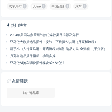
汽车尾灯
1
Boine
1
中国品牌
1
汽车
1
热门博客
2024年美国站点圣诞节热门爆款类目推荐及分析
亚马逊大数据选品插件：安装、下载操作说明（月亮树跨境）
新手小白入行亚马逊：开店流程+物流+选品方法 全流程 （干货版）
月亮树选品插件指标、功能实操
亚马逊AI抢车调价插件秘诀/Q&A/心法
友情链接
前往选品库