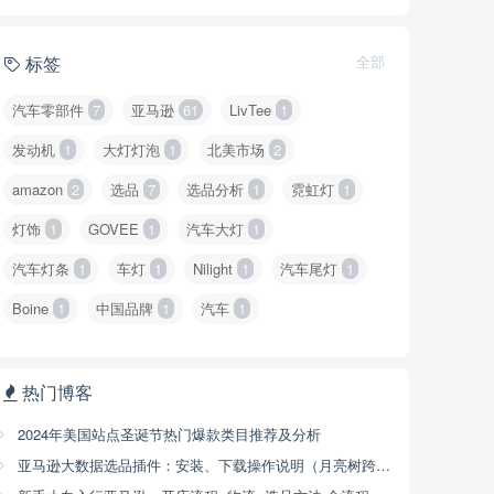
标签
全部
汽车零部件
7
亚马逊
61
LivTee
1
发动机
1
大灯灯泡
1
北美市场
2
amazon
2
选品
7
选品分析
1
霓虹灯
1
灯饰
1
GOVEE
1
汽车大灯
1
汽车灯条
1
车灯
1
Nilight
1
汽车尾灯
1
Boine
1
中国品牌
1
汽车
1
热门博客
2024年美国站点圣诞节热门爆款类目推荐及分析
亚马逊大数据选品插件：安装、下载操作说明（月亮树跨境）