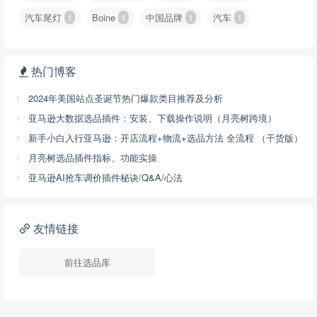
汽车尾灯
1
Boine
1
中国品牌
1
汽车
1
热门博客
2024年美国站点圣诞节热门爆款类目推荐及分析
亚马逊大数据选品插件：安装、下载操作说明（月亮树跨境）
新手小白入行亚马逊：开店流程+物流+选品方法 全流程 （干货版）
月亮树选品插件指标、功能实操
亚马逊AI抢车调价插件秘诀/Q&A/心法
友情链接
前往选品库