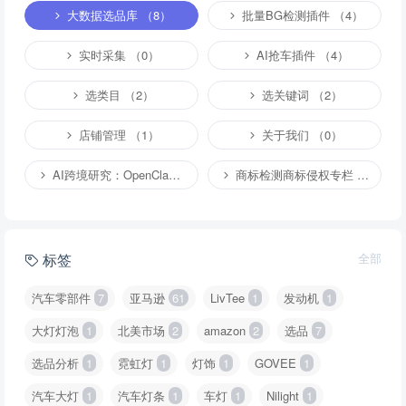
大数据选品库 （8）
批量BG检测插件 （4）
实时采集 （0）
AI抢车插件 （4）
选类目 （2）
选关键词 （2）
店铺管理 （1）
关于我们 （0）
AI跨境研究：OpenClaw小龙虾等应用 （2）
商标检测商标侵权专栏 （1）
标签
全部
汽车零部件
7
亚马逊
61
LivTee
1
发动机
1
大灯灯泡
1
北美市场
2
amazon
2
选品
7
选品分析
1
霓虹灯
1
灯饰
1
GOVEE
1
汽车大灯
1
汽车灯条
1
车灯
1
Nilight
1