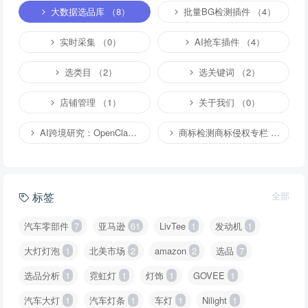
大数据选品库 （8）
批量BG检测插件 （4）
实时采集 （0）
AI抢车插件 （4）
选类目 （2）
选关键词 （2）
店铺管理 （1）
关于我们 （0）
AI跨境研究：OpenClaw小龙虾等应用 （2）
商标检测商标侵权专栏 （1）
标签
全部
汽车零部件
7
亚马逊
61
LivTee
1
发动机
1
大灯灯泡
1
北美市场
2
amazon
2
选品
7
选品分析
1
霓虹灯
1
灯饰
1
GOVEE
1
汽车大灯
1
汽车灯条
1
车灯
1
Nilight
1