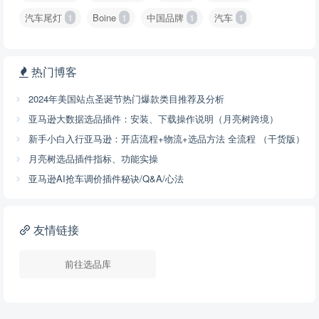
汽车尾灯
1
Boine
1
中国品牌
1
汽车
1
热门博客
2024年美国站点圣诞节热门爆款类目推荐及分析
亚马逊大数据选品插件：安装、下载操作说明（月亮树跨境）
新手小白入行亚马逊：开店流程+物流+选品方法 全流程 （干货版）
月亮树选品插件指标、功能实操
亚马逊AI抢车调价插件秘诀/Q&A/心法
友情链接
前往选品库