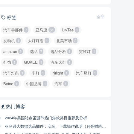
标签
全部
汽车零部件
7
亚马逊
61
LivTee
1
发动机
1
大灯灯泡
1
北美市场
2
amazon
2
选品
7
选品分析
1
霓虹灯
1
灯饰
1
GOVEE
1
汽车大灯
1
汽车灯条
1
车灯
1
Nilight
1
汽车尾灯
1
Boine
1
中国品牌
1
汽车
1
热门博客
2024年美国站点圣诞节热门爆款类目推荐及分析
亚马逊大数据选品插件：安装、下载操作说明（月亮树跨境）