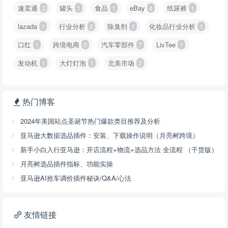
速卖通
3
罐头
1
食品
1
eBay
4
纸尿裤
1
lazada
1
行业分析
2
除臭剂
1
化妆品行业分析
1
口红
1
跨境电商
5
汽车零部件
7
LivTee
1
发动机
1
大灯灯泡
1
北美市场
2
热门博客
2024年美国站点圣诞节热门爆款类目推荐及分析
亚马逊大数据选品插件：安装、下载操作说明（月亮树跨境）
新手小白入行亚马逊：开店流程+物流+选品方法 全流程 （干货版）
月亮树选品插件指标、功能实操
亚马逊AI抢车调价插件秘诀/Q&A/心法
友情链接