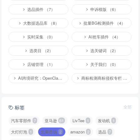
选品插件 （7）
申诉模版 （6）
大数据选品库 （8）
批量BG检测插件 （4）
实时采集 （0）
AI抢车插件 （4）
选类目 （2）
选关键词 （2）
店铺管理 （1）
关于我们 （0）
AI跨境研究：OpenClaw小龙虾等应用 （2）
商标检测商标侵权专栏 （1）
标签
全部
汽车零部件
7
亚马逊
61
LivTee
1
发动机
1
大灯灯泡
1
北美市场
2
amazon
2
选品
7