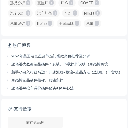
选品分析
1
霓虹灯
1
灯饰
1
GOVEE
1
汽车大灯
1
汽车灯条
1
车灯
1
Nilight
1
汽车尾灯
1
Boine
1
中国品牌
1
汽车
1
热门博客
2024年美国站点圣诞节热门爆款类目推荐及分析
亚马逊大数据选品插件：安装、下载操作说明（月亮树跨境）
新手小白入行亚马逊：开店流程+物流+选品方法 全流程 （干货版）
月亮树选品插件指标、功能实操
亚马逊AI抢车调价插件秘诀/Q&A/心法
友情链接
前往选品库