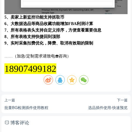
5、
卖家上新监控功能支持抓取币
6、
大数据选品等商品收藏功能增加
FBA
利润计算
7、
所有表格表头支持自定义排序，方便查看重要信息
8、
所有表格支持快捷回到顶部
9、
实时采集扣费优化，降费、取消有效期的限制
……（加急/定制需求请致电☎️咨询）
18907499182
上一篇
下一篇
批量BG检测插件使用教程
选品插件使用-快速预览
博客评论