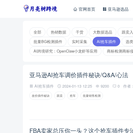
官网首页
亚马逊选品
全部
热销数据
干货
大数据选品
跟卖
批量BG检测插件
实时采集
AI抢车插件
选
AI跨境研究：OpenClaw小龙虾等应用
商标检测商标
亚马逊AI抢车调价插件秘诀/Q&A/心法
AI抢车插件
2024-01-13 12:25
9200
0
作者
改价插件秘诀
跟卖
抢车
批量销售检测
FBA卖家总压你一头？这个抢车插件专