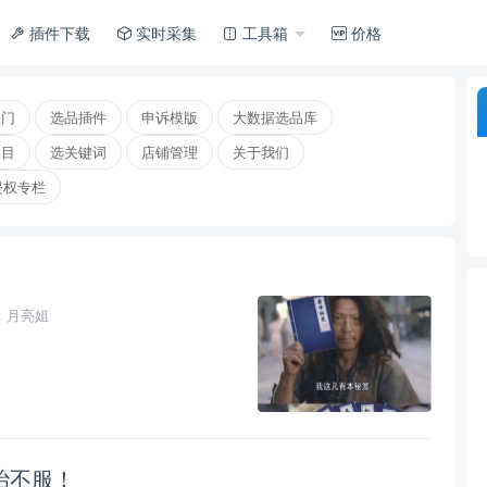
插件下载
实时采集
工具箱
价格
入门
选品插件
申诉模版
大数据选品库
类目
选关键词
店铺管理
关于我们
侵权专栏
：月亮姐
治不服！