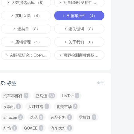
大数据选品库 （8）
批量BG检测插件 （4）
实时采集 （4）
AI抢车插件 （4）
选类目 （2）
选关键词 （2）
店铺管理 （1）
关于我们 （0）
AI跨境研究：OpenClaw小龙虾等应用 （4）
商标检测商标侵权专栏 （1）
标签
全部
汽车零部件
7
亚马逊
63
LivTee
1
发动机
1
大灯灯泡
1
北美市场
2
amazon
2
选品
8
选品分析
1
霓虹灯
1
灯饰
1
GOVEE
1
汽车大灯
1