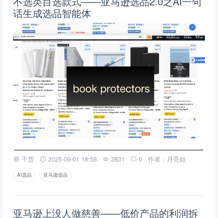
不选类目选款式——亚马逊选品2.0之AI一句
话生成选品智能体
干货
2025-09-01 18:58
2831
0
作者：月亮姐
AI选品
亚马逊选品
亚马逊上没人做慈善——低价产品的利润拆