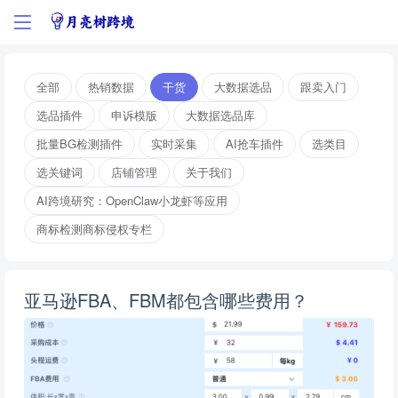
全部
热销数据
干货
大数据选品
跟卖入门
选品插件
申诉模版
大数据选品库
批量BG检测插件
实时采集
AI抢车插件
选类目
选关键词
店铺管理
关于我们
AI跨境研究：OpenClaw小龙虾等应用
商标检测商标侵权专栏
亚马逊FBA、FBM都包含哪些费用？