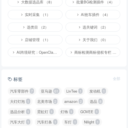
大数据选品库 （8）
批量BG检测插件 （4）
实时采集 （1）
AI抢车插件 （4）
选类目 （2）
选关键词 （2）
店铺管理 （1）
关于我们 （0）
AI跨境研究：OpenClaw小龙虾等应用 （2）
商标检测商标侵权专栏 （1）
标签
全部
汽车零部件
7
亚马逊
61
LivTee
1
发动机
1
大灯灯泡
1
北美市场
2
amazon
2
选品
8
选品分析
1
霓虹灯
1
灯饰
1
GOVEE
1
汽车大灯
1
汽车灯条
1
车灯
1
Nilight
1