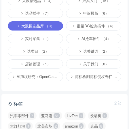
大数据选品 （13）
跟卖入门 （15）
选品插件 （7）
申诉模版 （6）
大数据选品库 （8）
批量BG检测插件 （4）
实时采集 （1）
AI抢车插件 （4）
选类目 （2）
选关键词 （2）
店铺管理 （1）
关于我们 （0）
AI跨境研究：OpenClaw小龙虾等应用 （2）
商标检测商标侵权专栏 （1）
标签
全部
汽车零部件
7
亚马逊
61
LivTee
1
发动机
1
大灯灯泡
1
北美市场
2
amazon
2
选品
8