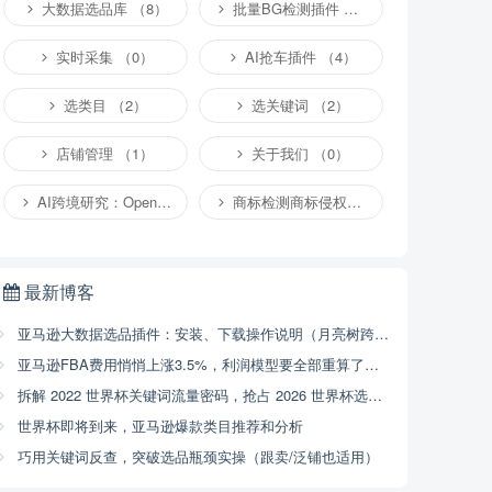
大数据选品库 （8）
批量BG检测插件 （4）
实时采集 （0）
AI抢车插件 （4）
选类目 （2）
选关键词 （2）
店铺管理 （1）
关于我们 （0）
AI跨境研究：OpenClaw小龙虾等应用 （2）
商标检测商标侵权专栏 （1）
最新博客
亚马逊大数据选品插件：安装、下载操作说明（月亮树跨境）
亚马逊FBA费用悄悄上涨3.5%，利润模型要全部重算了（2026年4月17号已开始执行，附解决方案）
拆解 2022 世界杯关键词流量密码，抢占 2026 世界杯选品商机
世界杯即将到来，亚马逊爆款类目推荐和分析
巧用关键词反查，突破选品瓶颈实操（跟卖/泛铺也适用）