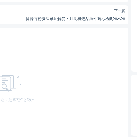
下一篇
抖音万粉资深导师解答：月亮树选品插件商标检测准不准
论，赶紧抢个沙发~