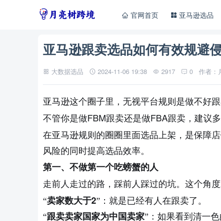
官网首页
亚马逊选品
亚马逊跟卖选品如何有效规避
大数据选品
2024-11-06 19:38
2917
0
作者：
亚马逊这个圈子里
，无视平台规则是做不好跟
不管你是做
FBM
跟卖
FBA
，建议多
还是做
跟卖
在亚马逊规则的圈圈里面选品
，是保障店
上架
风险的同时提高选品效率。
第一
、不做第一个吃螃蟹的人
走前人走过的路，踩前人踩过的坑。这个角度
2
“
卖家数大于
”：就是已经有人在跟卖了。
“
跟卖卖家国家为中国卖家
”：如果看到清一