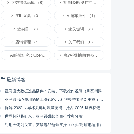
大数据选品库 （8）
批量BG检测插件 （4）
实时采集 （0）
AI抢车插件 （4）
选类目 （2）
选关键词 （2）
店铺管理 （1）
关于我们 （0）
AI跨境研究：OpenClaw小龙虾等应用 （2）
商标检测商标侵权专栏 （1）
最新博客
亚马逊大数据选品插件：安装、下载操作说明（月亮树跨境）
亚马逊FBA费用悄悄上涨3.5%，利润模型要全部重算了（2026年4月17号已开始执行，附解决方案）
拆解 2022 世界杯关键词流量密码，抢占 2026 世界杯选品商机
世界杯即将到来，亚马逊爆款类目推荐和分析
巧用关键词反查，突破选品瓶颈实操（跟卖/泛铺也适用）