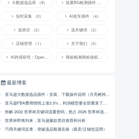
大数据选品库 （8）
批量BG检测插件 （4）
实时采集 （0）
AI抢车插件 （4）
选类目 （2）
选关键词 （2）
店铺管理 （1）
关于我们 （0）
AI跨境研究：OpenClaw小龙虾等应用 （2）
商标检测商标侵权专栏 （1）
最新博客
亚马逊大数据选品插件：安装、下载操作说明（月亮树跨境）
亚马逊FBA费用悄悄上涨3.5%，利润模型要全部重算了（2026年4月17号已开始执行，附解决方案）
拆解 2022 世界杯关键词流量密码，抢占 2026 世界杯选品商机
世界杯即将到来，亚马逊爆款类目推荐和分析
巧用关键词反查，突破选品瓶颈实操（跟卖/泛铺也适用）