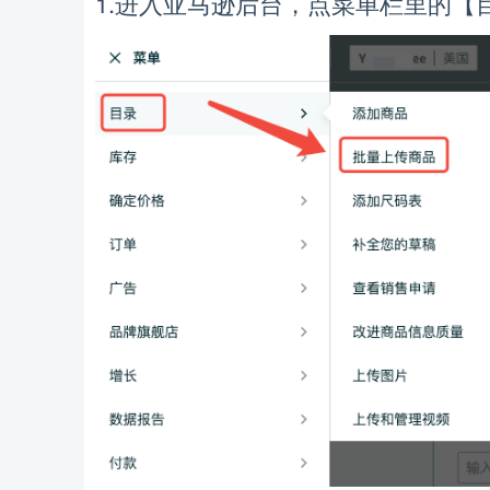
1.
，
【
进入亚马逊后台
点菜单栏里的