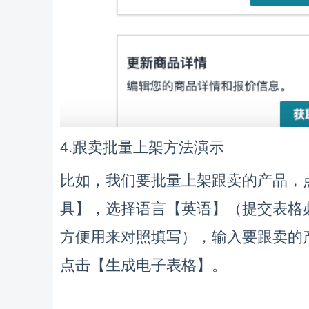
4.
跟卖批量上架方法演示
，
，
比如
我们要批量上架跟卖的产品
】，
【
】（
具
选择语言
英语
提交表格
），
方便用来对照填写
输入要跟卖的
【
】。
点击
生成电子表格