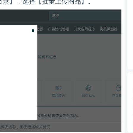
】，
【
】。
目录
选择
批量上传商品