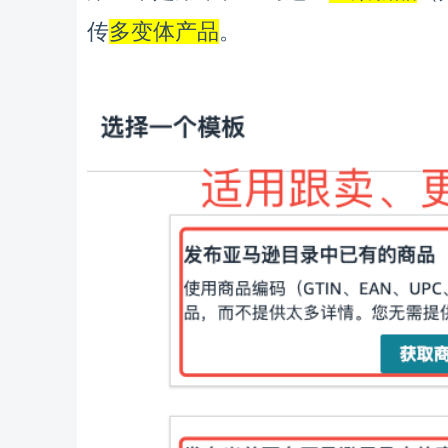
。
传
多变体产品