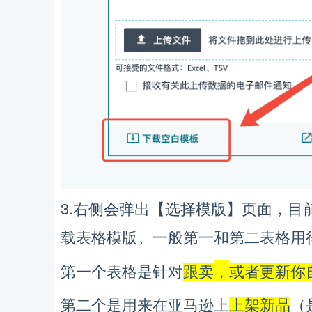
3.
【
】
，
右侧会弹出
选择模版
页面
目
。
载表格模版
一般第一和第二表格用
，
第一个表格是针对
跟卖
或者更新你
（
第二个是用来在亚马逊上
上架新品