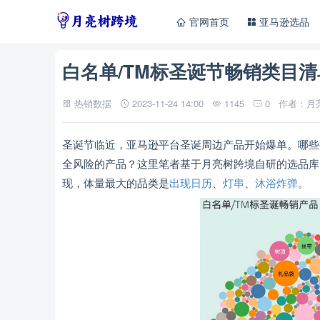
官网首页
亚马逊选品
白名单/TM标圣诞节畅销类目清
热销数据
2023-11-24 14:00
1145
0
作者：月
圣诞节临近，亚马逊平台圣诞周边产品开始爆单。哪些
全风险的产品？这里笔者基于月亮树跨境自研的选品库
现，体量最大的品类是
出现日历
、
灯串
、
沐浴炸弹
。