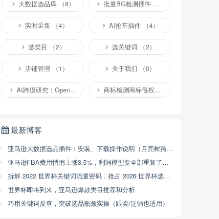
大数据选品库 （8）
批量BG检测插件 （4）
实时采集 （4）
AI抢车插件 （4）
选类目 （2）
选关键词 （2）
店铺管理 （1）
关于我们 （0）
AI跨境研究：OpenClaw小龙虾等应用 （4）
商标检测商标侵权专栏 （1）
最新博客
亚马逊大数据选品插件：安装、下载操作说明（月亮树跨境）
亚马逊FBA费用悄悄上涨3.5%，利润模型要全部重算了（2026年4月17号已开始执行，附解决方案）
拆解 2022 世界杯关键词流量密码，抢占 2026 世界杯选品商机
世界杯即将到来，亚马逊爆款类目推荐和分析
巧用关键词反查，突破选品瓶颈实操（跟卖/泛铺也适用）