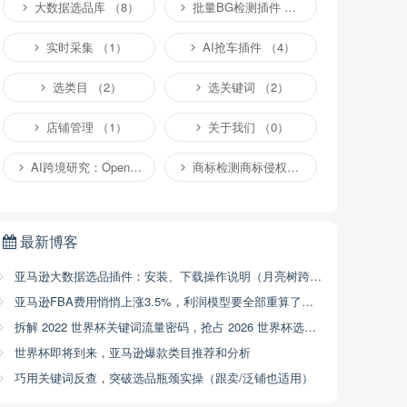
大数据选品库 （8）
批量BG检测插件 （4）
实时采集 （1）
AI抢车插件 （4）
选类目 （2）
选关键词 （2）
店铺管理 （1）
关于我们 （0）
AI跨境研究：OpenClaw小龙虾等应用 （2）
商标检测商标侵权专栏 （1）
最新博客
亚马逊大数据选品插件：安装、下载操作说明（月亮树跨境）
亚马逊FBA费用悄悄上涨3.5%，利润模型要全部重算了（2026年4月17号已开始执行，附解决方案）
拆解 2022 世界杯关键词流量密码，抢占 2026 世界杯选品商机
世界杯即将到来，亚马逊爆款类目推荐和分析
巧用关键词反查，突破选品瓶颈实操（跟卖/泛铺也适用）