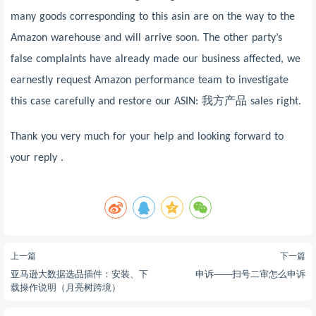
many goods corresponding to this asin are on the way to the
Amazon warehouse and will arrive soon. The other party
’
s
false complaints have already made our business affected, we
earnestly request Amazon performance team to investigate
this case carefully and restore our ASIN:
我方产品
sales right.
Thank you very much for your help and looking
forward to
your reply .
上一篇
下一篇
亚马逊大数据选品插件：安装、下
申诉——扫号二审怎么申诉
载操作说明（月亮树跨境）