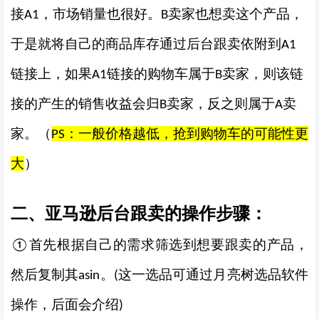
接
，市场销量也很好。
卖家也想卖这个产品，
A1
B
于是就将自己的商品库存通过后台跟卖依附到
A1
链接上，如果
链接的购物车属于
卖家，则该链
A1
B
接的产生的销售收益会归
卖家，反之则属于
卖
B
A
家。（
：一般价格越低，抢到购物车的可能性更
PS
大
）
二、亚马逊后台跟卖的操作步骤：
首先根据自己的需求筛选到想要跟卖的产品，
①
然后复制其
。
这一选品可通过月亮树选品软件
asin
(
操作，后面会介绍
)