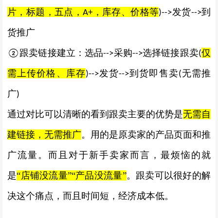
片，标题，五点，
，库存、价格等
发货
到
A+
)
--
>
--
>
货推广
跟卖链接建立：选品
采购
选择链接跟卖
仅
②
--
>
--
>
(
需上传价格、库存
发货
到货即售卖
无需推
)
--
>
--
>
(
广
)
通过对比可以清晰的看到跟卖主要的优势是
无需自
建链接，无需推广
。用的是原卖家的产品页面和推
广流量。而且对于新手卖家而言，最烦恼的就
是
“店铺没流量”“产品没流量”
。跟卖可以很好的解
决这个痛点，而且时间短，经济成本低。