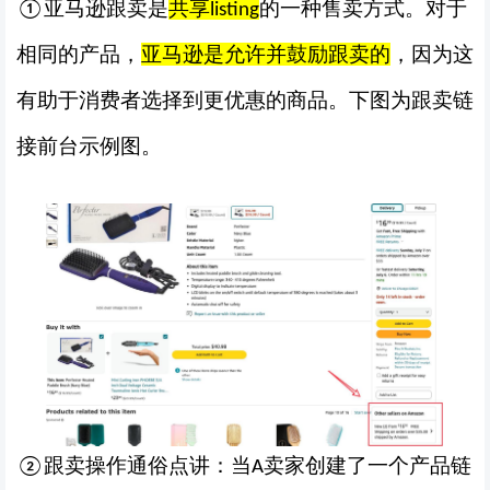
亚马逊跟卖是
共享
的一种售卖方式。对于
①
listing
相同的产品，
亚马逊是允许并鼓励跟卖的
，因为这
有助于消费者选择到更优惠的商品。下图为跟卖链
接前台示例图。
跟卖操作
通俗点讲：当
卖家创建了一个产品链
②
A