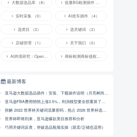
大数据选品库 （8）
批量BG检测插件 （4）
实时采集 （0）
AI抢车插件 （4）
选类目 （2）
选关键词 （2）
店铺管理 （1）
关于我们 （0）
AI跨境研究：OpenClaw小龙虾等应用 （2）
商标检测商标侵权专栏 （1）
最新博客
亚马逊大数据选品插件：安装、下载操作说明（月亮树跨境）
亚马逊FBA费用悄悄上涨3.5%，利润模型要全部重算了（2026年4月17号已开始执行，附解决方案）
拆解 2022 世界杯关键词流量密码，抢占 2026 世界杯选品商机
世界杯即将到来，亚马逊爆款类目推荐和分析
巧用关键词反查，突破选品瓶颈实操（跟卖/泛铺也适用）