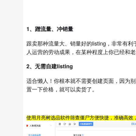
1、
蹭
流量、
冲销量
跟卖那种流量大、销量
好
的
listing，非
人运营的劳动成果，
在某种程度上你已经和老
2、
无需自建
listing
适合懒人！
你根本就不需要创建页面，因为别
置一下价格，就可以卖货了。
使用
月亮树选品
软件筛查僵尸方便快捷，准确高
效