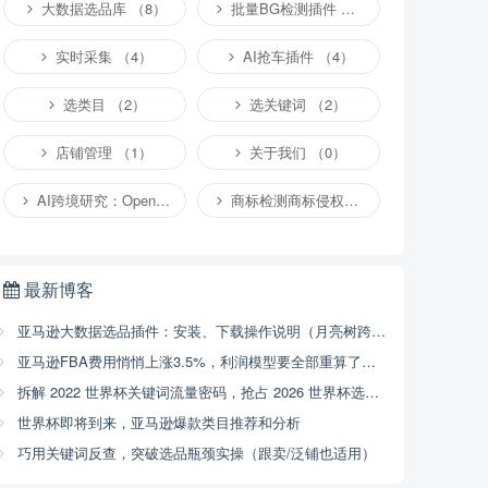
大数据选品库 （8）
批量BG检测插件 （4）
实时采集 （4）
AI抢车插件 （4）
选类目 （2）
选关键词 （2）
店铺管理 （1）
关于我们 （0）
AI跨境研究：OpenClaw小龙虾等应用 （4）
商标检测商标侵权专栏 （1）
最新博客
亚马逊大数据选品插件：安装、下载操作说明（月亮树跨境）
亚马逊FBA费用悄悄上涨3.5%，利润模型要全部重算了（2026年4月17号已开始执行，附解决方案）
拆解 2022 世界杯关键词流量密码，抢占 2026 世界杯选品商机
世界杯即将到来，亚马逊爆款类目推荐和分析
巧用关键词反查，突破选品瓶颈实操（跟卖/泛铺也适用）