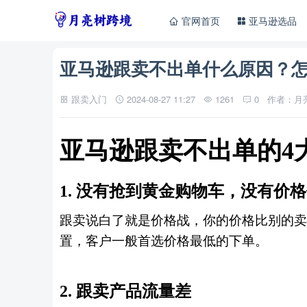
官网首页
亚马逊选品
亚马逊跟卖不出单什么原因？
跟卖入门
2024-08-27 11:27
1261
0
作者：月
亚马逊跟卖不出单的
4
1.
没有抢到黄金购物车
，
没有价格
跟卖说白了就是价格战
，
你的价格比别的卖
置
，
客户一般首选价格最低的下单
。
2.
跟卖产品流量差