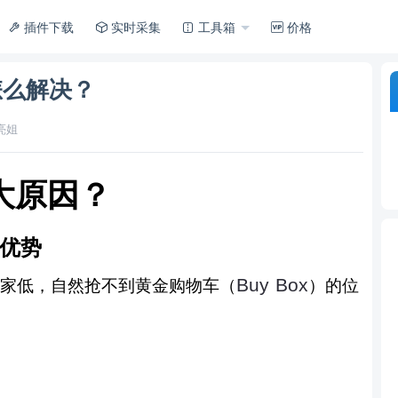
插件下载
实时采集
工具箱
价格
怎么解决？
亮姐
大
原因？
优势
Buy Box
家低
，
自然抢不到黄金购物车
（
）
的位