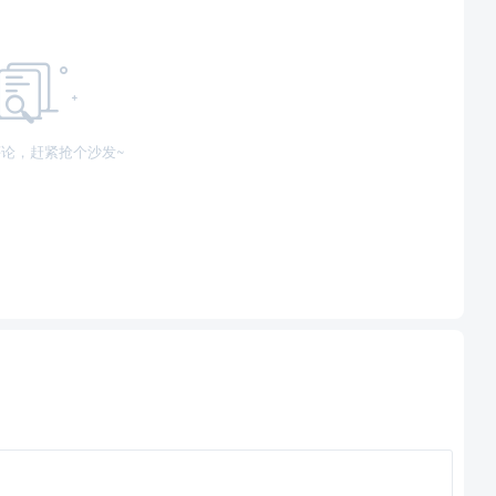
论，赶紧抢个沙发~