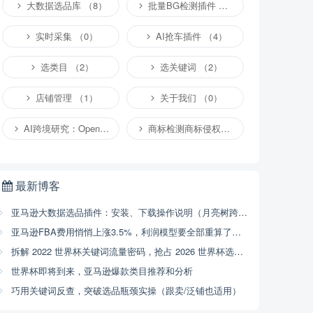
大数据选品库 （8）
批量BG检测插件 （4）
实时采集 （0）
AI抢车插件 （4）
选类目 （2）
选关键词 （2）
店铺管理 （1）
关于我们 （0）
AI跨境研究：OpenClaw小龙虾等应用 （2）
商标检测商标侵权专栏 （1）
最新博客
亚马逊大数据选品插件：安装、下载操作说明（月亮树跨境）
亚马逊FBA费用悄悄上涨3.5%，利润模型要全部重算了（2026年4月17号已开始执行，附解决方案）
拆解 2022 世界杯关键词流量密码，抢占 2026 世界杯选品商机
世界杯即将到来，亚马逊爆款类目推荐和分析
巧用关键词反查，突破选品瓶颈实操（跟卖/泛铺也适用）