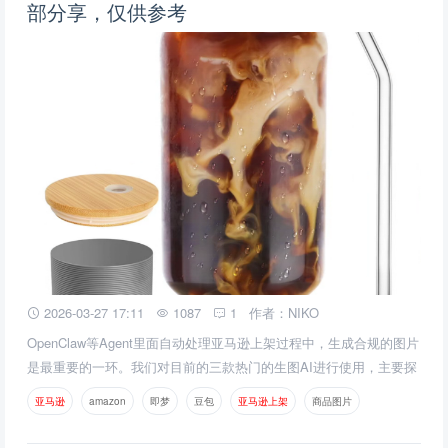
部分享，仅供参考
2026-03-27 17:11
1087
1
作者：NIKO
OpenClaw等Agent里面自动处理亚马逊上架过程中，生成合规的图片
是最重要的一环。我们对目前的三款热门的生图AI进行使用，主要探
讨国内的即梦、豆包，以及国外的Nano Banana的使用方式和生成的
亚
马
逊
amazon
即梦
豆包
亚
马
逊
上
架
商品图片
效果，分析哪个AI大模型最适合亚马逊生成商品图片。