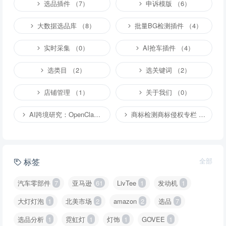
选品插件 （7）
申诉模版 （6）
大数据选品库 （8）
批量BG检测插件 （4）
实时采集 （0）
AI抢车插件 （4）
选类目 （2）
选关键词 （2）
店铺管理 （1）
关于我们 （0）
AI跨境研究：OpenClaw小龙虾等应用 （2）
商标检测商标侵权专栏 （1）
标签
全部
汽车零部件
7
亚马逊
61
LivTee
1
发动机
1
大灯灯泡
1
北美市场
2
amazon
2
选品
7
选品分析
1
霓虹灯
1
灯饰
1
GOVEE
1