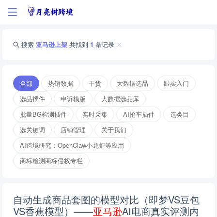
搜索
亚马逊上架
共找到
1
条记录
全部
热销数据
干货
大数据选品
跟卖入门
选品插件
申诉模版
大数据选品库
批量BG检测插件
实时采集
AI抢车插件
选类目
选关键词
店铺管理
关于我们
AI跨境研究：OpenClaw小龙虾等应用
商标检测商标侵权专栏
自动生成商品套图的模型对比（即梦VS豆包
VS香蕉模型）——
亚
马
逊
AI电商真实评测内