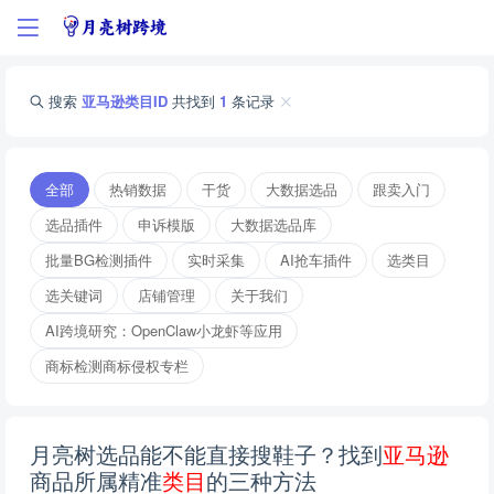
搜索
亚马逊类目ID
共找到
1
条记录
全部
热销数据
干货
大数据选品
跟卖入门
选品插件
申诉模版
大数据选品库
批量BG检测插件
实时采集
AI抢车插件
选类目
选关键词
店铺管理
关于我们
AI跨境研究：OpenClaw小龙虾等应用
商标检测商标侵权专栏
月亮树选品能不能直接搜鞋子？找到
亚
马
逊
商品所属精准
类
目
的三种方法