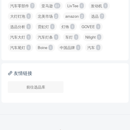
汽车零部件
7
亚马逊
61
LivTee
1
发动机
1
大灯灯泡
1
北美市场
2
amazon
2
选品
7
选品分析
1
霓虹灯
1
灯饰
1
GOVEE
1
汽车大灯
1
汽车灯条
1
车灯
1
Nilight
1
汽车尾灯
1
Boine
1
中国品牌
1
汽车
1
友情链接
前往选品库