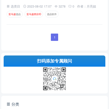
选类目
2023-08-02 17:07
3278
0
作者：月亮姐
亚
马
逊
选品
亚
马
逊
类
目
I
D
选品软件
1
扫码添加专属顾问
分类