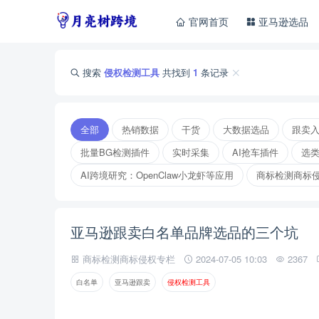
官网首页
亚马逊选品
搜索
侵权检测工具
共找到
1
条记录
全部
热销数据
干货
大数据选品
跟卖
批量BG检测插件
实时采集
AI抢车插件
选
AI跨境研究：OpenClaw小龙虾等应用
商标检测商标
亚马逊跟卖白名单品牌选品的三个坑
商标检测商标侵权专栏
2024-07-05 10:03
2367
白名单
亚马逊跟卖
侵
权
检
测
工
具