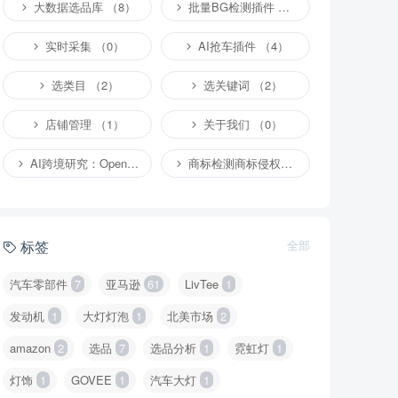
大数据选品库 （8）
批量BG检测插件 （4）
实时采集 （0）
AI抢车插件 （4）
选类目 （2）
选关键词 （2）
店铺管理 （1）
关于我们 （0）
AI跨境研究：OpenClaw小龙虾等应用 （2）
商标检测商标侵权专栏 （1）
标签
全部
汽车零部件
7
亚马逊
61
LivTee
1
发动机
1
大灯灯泡
1
北美市场
2
amazon
2
选品
7
选品分析
1
霓虹灯
1
灯饰
1
GOVEE
1
汽车大灯
1