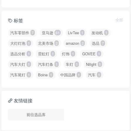
标签
全部
汽车零部件
7
亚马逊
61
LivTee
1
发动机
1
大灯灯泡
1
北美市场
2
amazon
2
选品
7
选品分析
1
霓虹灯
1
灯饰
1
GOVEE
1
汽车大灯
1
汽车灯条
1
车灯
1
Nilight
1
汽车尾灯
1
Boine
1
中国品牌
1
汽车
1
友情链接
前往选品库