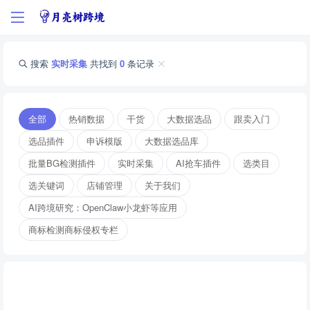
搜索
实时采集
共找到
0
条记录
全部
热销数据
干货
大数据选品
跟卖入门
选品插件
申诉模版
大数据选品库
批量BG检测插件
实时采集
AI抢车插件
选类目
选关键词
店铺管理
关于我们
AI跨境研究：OpenClaw小龙虾等应用
商标检测商标侵权专栏