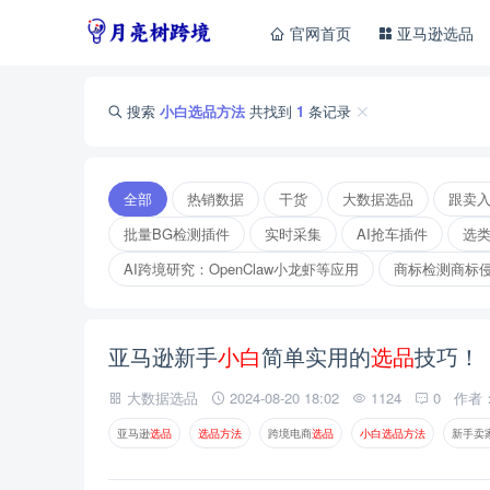
官网首页
亚马逊选品
搜索
小白选品方法
共找到
1
条记录
全部
热销数据
干货
大数据选品
跟卖
批量BG检测插件
实时采集
AI抢车插件
选
AI跨境研究：OpenClaw小龙虾等应用
商标检测商标
亚马逊新手
小
白
简单实用的
选
品
技巧！
大数据选品
2024-08-20 18:02
1124
0
作者
亚马逊
选
品
选
品
方
法
跨境电商
选
品
小
白
选
品
方
法
新手卖