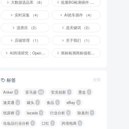
大数据选品库 （8）
批量BG检测插件 （4）
实时采集 （4）
AI抢车插件 （4）
选类目 （2）
选关键词 （2）
店铺管理 （1）
关于我们 （1）
AI跨境研究：OpenClaw小龙虾等应用 （4）
商标检测商标侵权专栏 （1）
标签
全部
Anker
1
亚马逊
68
安克创新
1
墨盒
1
速卖通
3
罐头
1
食品
1
eBay
4
纸尿裤
1
lazada
1
行业分析
2
除臭剂
1
化妆品行业分析
1
口红
1
跨境电商
5