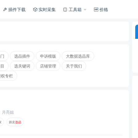
插件下载
实时采集
工具箱
价格
入门
选品插件
申诉模版
大数据选品库
类目
选关键词
店铺管理
关于我们
侵权专栏
：月亮姐
家
跟卖
选
品