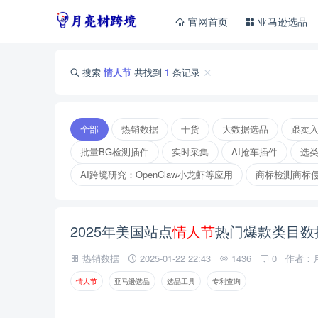
官网首页
亚马逊选品
搜索
情人节
共找到
1
条记录
全部
热销数据
干货
大数据选品
跟卖
批量BG检测插件
实时采集
AI抢车插件
选
AI跨境研究：OpenClaw小龙虾等应用
商标检测商标
2025年美国站点
情
人
节
热门爆款类目数
热销数据
2025-01-22 22:43
1436
0
作者：
情
人
节
亚马逊选品
选品工具
专利查询