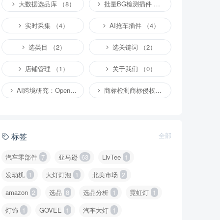
大数据选品库 （8）
批量BG检测插件 （4）
实时采集 （4）
AI抢车插件 （4）
选类目 （2）
选关键词 （2）
店铺管理 （1）
关于我们 （0）
AI跨境研究：OpenClaw小龙虾等应用 （4）
商标检测商标侵权专栏 （1）
标签
全部
汽车零部件
7
亚马逊
63
LivTee
1
发动机
1
大灯灯泡
1
北美市场
2
amazon
2
选品
8
选品分析
1
霓虹灯
1
灯饰
1
GOVEE
1
汽车大灯
1