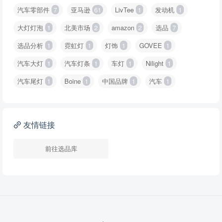
汽车零部件
7
亚马逊
61
LivTee
1
发动机
1
大灯灯泡
1
北美市场
2
amazon
2
选品
7
选品分析
1
霓虹灯
1
灯饰
1
GOVEE
1
汽车大灯
1
汽车灯条
1
车灯
1
Nilight
1
汽车尾灯
1
Boine
1
中国品牌
1
汽车
1
友情链接
前往选品库