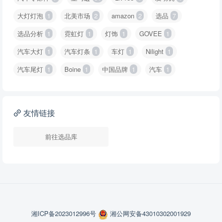
大灯灯泡
1
北美市场
2
amazon
2
选品
7
选品分析
1
霓虹灯
1
灯饰
1
GOVEE
1
汽车大灯
1
汽车灯条
1
车灯
1
Nilight
1
汽车尾灯
1
Boine
1
中国品牌
1
汽车
1
友情链接
前往选品库
湘ICP备2023012996号
湘公网安备43010302001929