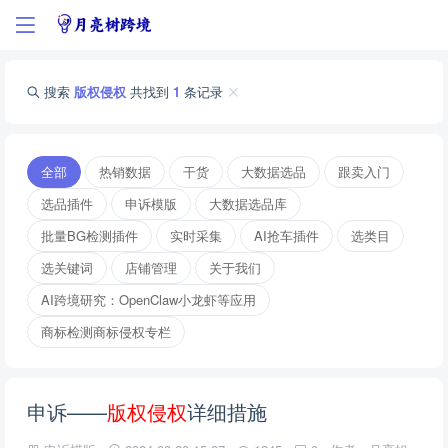
搜索
版权侵权
共找到
1
条记录
全部
热销数据
干货
大数据选品
跟卖入门
选品插件
申诉模版
大数据选品库
批量BG检测插件
实时采集
AI抢车插件
选类目
选关键词
店铺管理
关于我们
AI跨境研究：OpenClaw小龙虾等应用
商标检测商标侵权专栏
申诉——
版
权
侵
权
详细措施