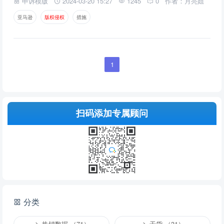
申诉模版
2024-03-20 15:27
1245
0
作者：月亮姐
亚马逊
版
权
侵
权
措施
1
扫码添加专属顾问
分类
热销数据 （71）
干货 （31）