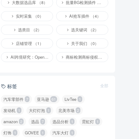
大数据选品库 （8）
批量BG检测插件 （4）
实时采集 （0）
AI抢车插件 （4）
选类目 （2）
选关键词 （2）
店铺管理 （1）
关于我们 （0）
AI跨境研究：OpenClaw小龙虾等应用 （2）
商标检测商标侵权专栏 （1）
标签
全部
汽车零部件
7
亚马逊
61
LivTee
1
发动机
1
大灯灯泡
1
北美市场
2
amazon
2
选品
7
选品分析
1
霓虹灯
1
灯饰
1
GOVEE
1
汽车大灯
1