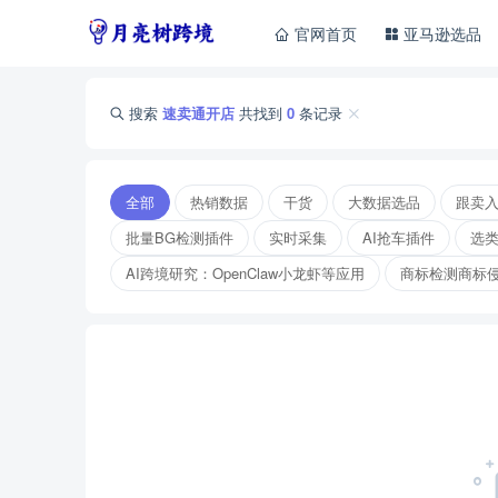
官网首页
亚马逊选品
搜索
速卖通开店
共找到
0
条记录
全部
热销数据
干货
大数据选品
跟卖
批量BG检测插件
实时采集
AI抢车插件
选
AI跨境研究：OpenClaw小龙虾等应用
商标检测商标