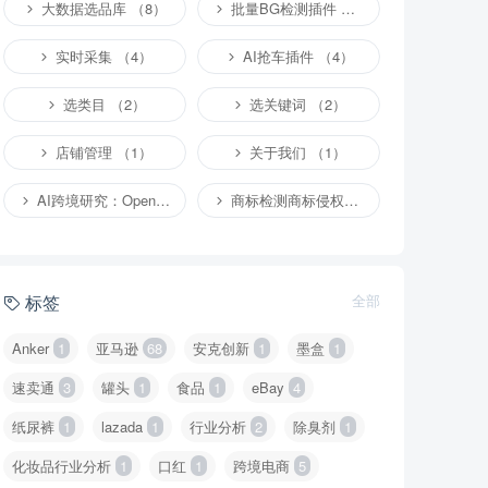
大数据选品库 （8）
批量BG检测插件 （4）
实时采集 （4）
AI抢车插件 （4）
选类目 （2）
选关键词 （2）
店铺管理 （1）
关于我们 （1）
AI跨境研究：OpenClaw小龙虾等应用 （4）
商标检测商标侵权专栏 （1）
标签
全部
Anker
1
亚马逊
68
安克创新
1
墨盒
1
速卖通
3
罐头
1
食品
1
eBay
4
纸尿裤
1
lazada
1
行业分析
2
除臭剂
1
化妆品行业分析
1
口红
1
跨境电商
5