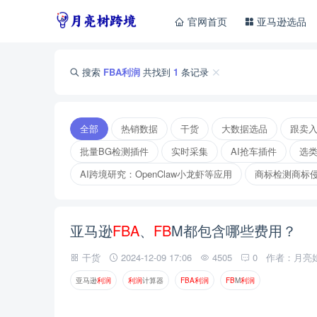
官网首页
亚马逊选品
搜索
FBA利润
共找到
1
条记录
全部
热销数据
干货
大数据选品
跟卖
批量BG检测插件
实时采集
AI抢车插件
选
AI跨境研究：OpenClaw小龙虾等应用
商标检测商标
亚马逊
F
B
A
、
F
B
M都包含哪些费用？
干货
2024-12-09 17:06
4505
0
作者：月亮
亚马逊
利
润
利
润
计算器
F
B
A
利
润
F
B
M
利
润