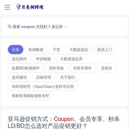
搜索
coupon
共找到
1
条记录
全部
热销数据
干货
大数据选品
跟卖入门
选品插件
申诉模版
大数据选品库
批量BG检测插件
实时采集
AI抢车插件
选类目
选关键词
店铺管理
关于我们
AI跨境研究：OpenClaw小龙虾等应用
商标检测商标侵权专栏
亚马逊促销方式：
C
o
u
p
o
n
、会员专享、秒杀
LD/BD怎么选对产品促销更好？