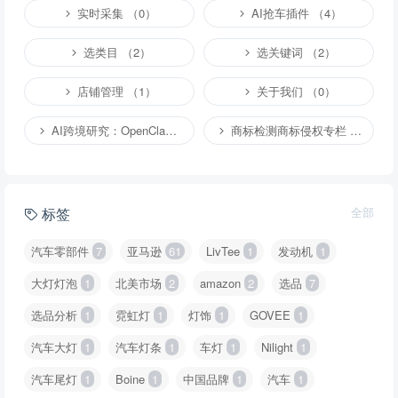
实时采集 （0）
AI抢车插件 （4）
选类目 （2）
选关键词 （2）
店铺管理 （1）
关于我们 （0）
AI跨境研究：OpenClaw小龙虾等应用 （2）
商标检测商标侵权专栏 （1）
标签
全部
汽车零部件
7
亚马逊
61
LivTee
1
发动机
1
大灯灯泡
1
北美市场
2
amazon
2
选品
7
选品分析
1
霓虹灯
1
灯饰
1
GOVEE
1
汽车大灯
1
汽车灯条
1
车灯
1
Nilight
1
汽车尾灯
1
Boine
1
中国品牌
1
汽车
1