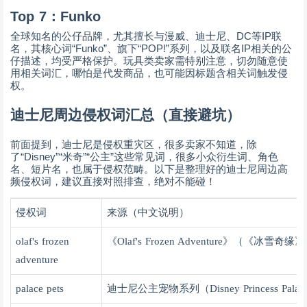
Top 7
：
Funko
DC
IP
全球知名的公仔品牌，尤其擅长与漫威、迪士尼、
等
联
“Funko”
“POP!”
IP
名，其核心词
、旗下
系列，以及联名
相关的公
仔描述，均受严格保护。玩具类卖家需特别注意，切勿随意使
用相关词汇，哪怕是代发商品，也可能因标题含相关词触发侵
权。
迪士尼周边侵权词汇总（直接避坑）
前面提到，迪士尼是侵权重灾区，很多卖家不知道，除
“Disney”“
”“
”
了
米奇
公主
这些常见词，很多小众衍生词、角色
名、短片名，也属于侵权范畴。以下是整理好的迪士尼周边高
频侵权词，建议直接对照排查，绝对不能碰！
侵权词
来源（中文说明）
olaf's frozen
《
Olaf's Frozen Adventure
》（《冰雪奇缘》
adventure
palace pets
迪士尼公主宠物系列（
Disney Princess Palac