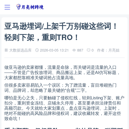
亚马逊埋词/上架千万别碰这些词！
轻则下架，重则TRO！
大数据选品库
2026-03-05 13:21
887
0
作者：月亮姐
做亚马逊的卖家都懂，流量是命脉，而关键词是流量的入口
——
AI
不管是广告投放埋词、商品搬运上架，还是
仿写标题，
大家都想靠精准关键词抢占流量高地。
但很多卖家容易陷入一个误区：为了蹭流量，盲目堆砌热门
“
”
词、品牌词，却忽略了最关键的
合规
二字。
Listing
哪怕是无心之失，只要触碰了侵权红线，轻则
下架、账户
扣分，重则资金冻结、店铺永久停用，甚至要承担法律责任和
高额罚款。今天就给大家划重点，盘点亚马逊埋词、上架时，
绝对不能碰的高风险品牌和侵权词，建议收藏转发，避开这些
致命坑！