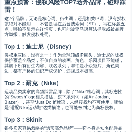
重点预警：侵权风险
TOP7
老外品牌，碰即踩
雷！
7
IP
这
个品牌，无论是核心词、衍生词，还是相关
词，没有授权
——
ST
就绝对不能用
不管是埋在后台搜索词（
）、写在标题五
点，哪怕不显示在详情页，也可能被亚马逊算法抓取或被品牌
方举报，触发侵权处罚。
Top 1
：迪士尼（
Disney
）
IP
侵权重灾区，没有之一！作为全球顶级
巨头，迪士尼的版权
保护覆盖全品类，不仅自身的动画、角色、乐园项目不能碰，
其旗下所有衍生内容、联名系列，哪怕是小众短片、角色周
边，都有严格的知识产权保护，违规成本极高。
Top 2
：耐克（
Nike
）
“Nike”
运动品类卖家的高频踩雷品牌，除了
核心词，其标志性
“Swoosh”logo
Air Jordan
的
相关描述、旗下系列词（如
、
Blazer
“Just Do It”
），甚至
标语，未经授权均不可使用，哪怕
“
Nike
”
是
适配
运动鞋
这类描述，也可能被判定为商标侵权。
Top 3
：
Skinit
“
”——
很多卖家容易忽略的
隐形高危品牌
它本身是知名配件品