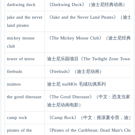
darkwing duck
《
Darkwing Duck
》（迪士尼经典动画）
jake and the never
《
Jake and the Never Land Pirates
》（迪士
land pirates
mickey mouse
《
The Mickey Mouse Club
》（迪士尼经典
club
tower of terror
迪士尼乐园项目《
The Twilight Zone Tower o
firebuds
《
Firebuds
》（迪士尼动画）
nuimos
迪士尼
nuiMOs
毛绒玩偶系列
the good dinosaur
《
The Good Dinosaur
》（中文：恐龙当家，
迪士尼动画电影）
camp rock
《
Camp Rock
》（中文：摇滚夏令营，迪士
pirates of the
《
Pirates of the Caribbean: Dead Man's Chest