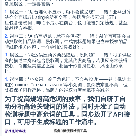
常见误区，一定要警惕：
1.
“
”——
误区一：
后台埋词不显示，就不会被发现
错！亚马逊算
Listing
ST
法会全面抓取
的所有文字，包括后台搜索词（
），一
旦包含侵权词，哪怕不展示在前台，也可能被判定违规，甚至
被品牌方举报。
2.
“AI
”——
AI
误区二：
仿写标题，就不会侵权
错！
仿写可能会自
动抓取热门品牌词、侵权词，生成的标题如果包含未授权的品
IP
牌或
相关内容，一样会触发侵权处罚。
3.
“
”——
误区三：
搬运供应商的商品描述，没问题
错！很多供应
商的描述本身就包含侵权词，尤其代发商品，若供应商未获得
授权，你搬运其描述上架，相当于你自身侵权，风险由你承
担。
4.
“
”——
误区四：
小众词、冷门角色词，不会被投诉
错！像迪士
“nuimos”“elena of avalor”
尼的
等小众词，虽然搜索量不高，但
版权保护同样严格，品牌方的维权力度丝毫不会减弱。
为了提高规避高危词的效率，我们自研了自
动分析高危关键词的算法，同时开发了自动
检测标题中高危词的工具，同步放开了
API
接
口，可用于生成标题的工作流中。