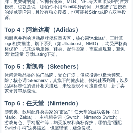
MLB
NFL
IP
牌，更关键的是，它拥有漫威、
、
等大量顶级
的官方
Skinit
授权。也就是说，哪怕你不用
本身的词，只要蹭了它授权
IP
Skinit
IP
的漫威等
词，且没有独立授权，也可能被
或
方双重投
诉。
Top 4
：阿迪达斯（
Adidas
）
“Adidas”
和耐克并列的运动品牌侵权重灾区，核心词
、三叶草
logo
Ultraboost
NMD
相关描述、旗下系列（如
、
），均受严格商
标保护，尤其运动服饰、鞋类、配件卖家，需重点规避，避免
“
”
Listing
因
蹭流量
导致
下架。
Top 5
：斯凯奇（
Skechers
）
休闲运动品类的热门品牌，受众广泛，侵权投诉也极为频繁。
“Skechers”
除了核心词
，其旗下的健步鞋、休闲鞋系列词，以及
品牌标志性的设计相关描述，未经授权不可擅自使用，新手卖
家尤其容易踩坑。
Top 6
：任天堂（
Nintendo
）
“
”
游戏类、数码配件类卖家的
雷区
！任天堂的游戏名称（如
Mario
Zelda
Switch
Nintendo Switch
、
）、主机相关词（
、
）、
“
游戏角色、手柄配件等，均受版权和商标保护，哪怕是
适配
Switch
”
手柄
这类描述，也需谨慎，避免侵权。