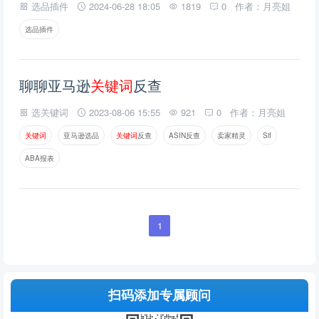
选品插件
2024-06-28 18:05
1819
0
作者：月亮姐
选品插件
聊聊亚马逊
关
键
词
反查
选关键词
2023-08-06 15:55
921
0
作者：月亮姐
关
键
词
亚马逊选品
关
键
词
反查
ASIN反查
卖家精灵
Sif
ABA报表
1
扫码添加专属顾问