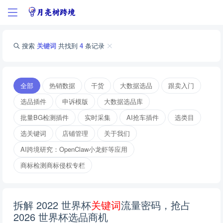
搜索
关键词
共找到
4
条记录
全部
热销数据
干货
大数据选品
跟卖入门
选品插件
申诉模版
大数据选品库
批量BG检测插件
实时采集
AI抢车插件
选类目
选关键词
店铺管理
关于我们
AI跨境研究：OpenClaw小龙虾等应用
商标检测商标侵权专栏
拆解 2022 世界杯
关
键
词
流量密码，抢占
2026 世界杯选品商机