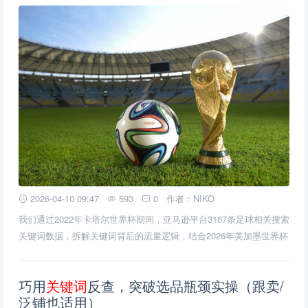
2026-04-10 09:47
593
0
作者：NIKO
我们通过2022年卡塔尔世界杯期间，亚马逊平台3167条足球相关搜索
关键词数据，拆解关键词背后的流量逻辑，结合2026年美加墨世界杯
核心特点，助力卖家精准抓流量、高效选品。
巧用
关
键
词
反查，突破选品瓶颈实操（跟卖/
泛铺也适用）