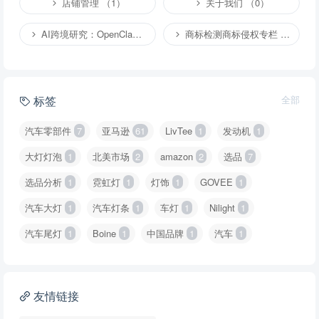
店铺管理 （1）
关于我们 （0）
AI跨境研究：OpenClaw小龙虾等应用 （2）
商标检测商标侵权专栏 （1）
标签
全部
汽车零部件
7
亚马逊
61
LivTee
1
发动机
1
大灯灯泡
1
北美市场
2
amazon
2
选品
7
选品分析
1
霓虹灯
1
灯饰
1
GOVEE
1
汽车大灯
1
汽车灯条
1
车灯
1
Nilight
1
汽车尾灯
1
Boine
1
中国品牌
1
汽车
1
友情链接