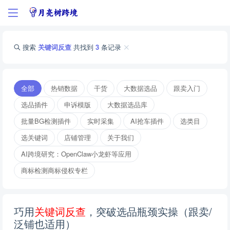
搜索
关键词反查
共找到
3
条记录
全部
热销数据
干货
大数据选品
跟卖入门
选品插件
申诉模版
大数据选品库
批量BG检测插件
实时采集
AI抢车插件
选类目
选关键词
店铺管理
关于我们
AI跨境研究：OpenClaw小龙虾等应用
商标检测商标侵权专栏
巧用
关
键
词
反
查
，突破选品瓶颈实操（跟卖/
泛铺也适用）