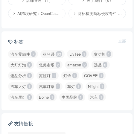
店铺管理 （1）
关于我们 （0）
AI跨境研究：OpenClaw小龙虾等应用 （4）
商标检测商标侵权专栏 （1）
标签
全部
汽车零部件
7
亚马逊
63
LivTee
1
发动机
1
大灯灯泡
1
北美市场
2
amazon
2
选品
8
选品分析
1
霓虹灯
1
灯饰
1
GOVEE
1
汽车大灯
1
汽车灯条
1
车灯
1
Nilight
1
汽车尾灯
1
Boine
1
中国品牌
1
汽车
1
友情链接