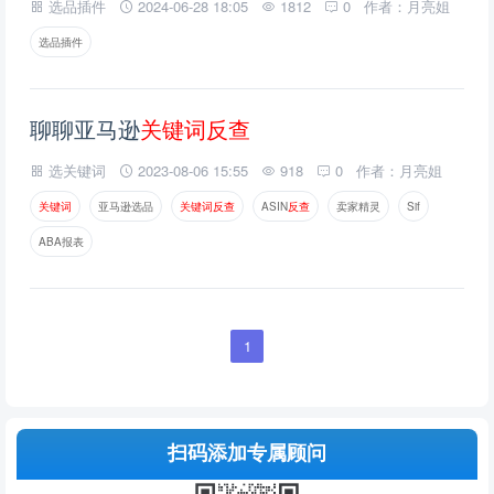
选品插件
2024-06-28 18:05
1812
0
作者：月亮姐
选品插件
聊聊亚马逊
关
键
词
反
查
选关键词
2023-08-06 15:55
918
0
作者：月亮姐
关
键
词
亚马逊选品
关
键
词
反
查
ASIN
反
查
卖家精灵
Sif
ABA报表
1
扫码添加专属顾问