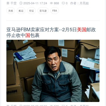
干货
2025-04-11 17:24
868
0
作者：月亮姐
关税
船运
空运
亚马逊
FBA
亚马逊FBM卖家应对方案--2月5日
美
国
邮政
停止收中
国
包裹