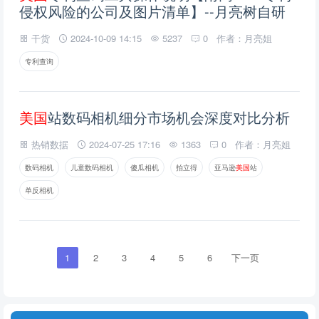
侵权风险的公司及图片清单】--月亮树自研
干货
2024-10-09 14:15
5237
0
作者：月亮姐
专利查询
美
国
站数码相机细分市场机会深度对比分析
热销数据
2024-07-25 17:16
1363
0
作者：月亮姐
数码相机
儿童数码相机
傻瓜相机
拍立得
亚马逊
美
国
站
单反相机
1
2
3
4
5
6
下一页