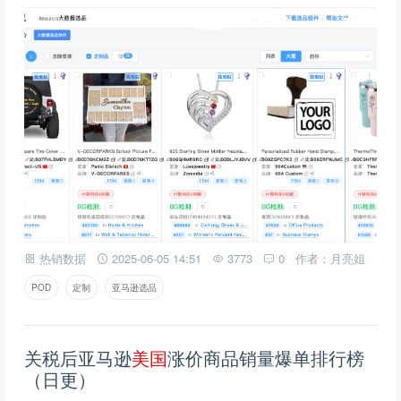
热销数据
2025-06-05 14:51
3773
0
作者：月亮姐
POD
定制
亚马逊选品
关税后亚马逊
美
国
涨价商品销量爆单排行榜
（日更）