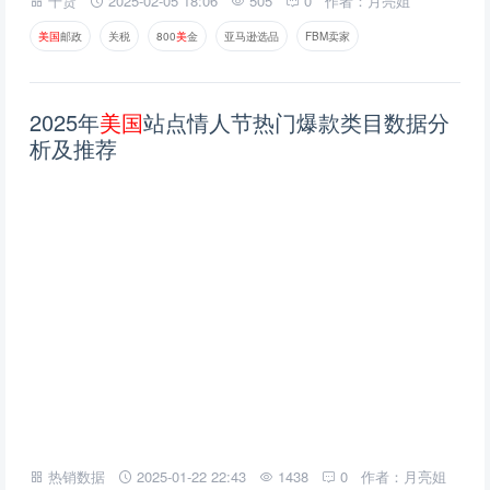
干货
2025-02-05 18:06
505
0
作者：月亮姐
美
国
邮政
关税
800
美
金
亚马逊选品
FBM卖家
2025年
美
国
站点情人节热门爆款类目数据分
析及推荐
热销数据
2025-01-22 22:43
1438
0
作者：月亮姐