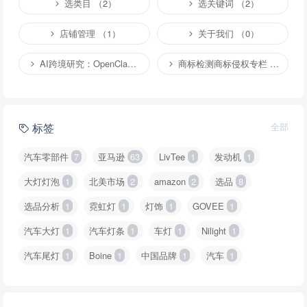
选类目 （2）
选关键词 （2）
店铺管理 （1）
关于我们 （0）
AI跨境研究：OpenClaw小龙虾等应用 （4）
商标检测商标侵权专栏 （1）
标签
全部
汽车零部件
7
亚马逊
63
LivTee
1
发动机
1
大灯灯泡
1
北美市场
2
amazon
2
选品
8
选品分析
1
霓虹灯
1
灯饰
1
GOVEE
1
汽车大灯
1
汽车灯条
1
车灯
1
Nilight
1
汽车尾灯
1
Boine
1
中国品牌
1
汽车
1