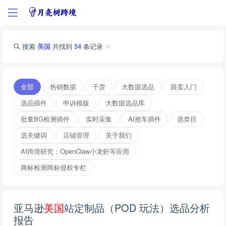
搜索
美国
共找到
54
条记录
全部
热销数据
干货
大数据选品
跟卖入门
选品插件
申诉模版
大数据选品库
批量BG检测插件
实时采集
AI抢车插件
选类目
选关键词
店铺管理
关于我们
AI跨境研究：OpenClaw小龙虾等应用
商标检测商标侵权专栏
亚马逊
美
国
站定制品（POD 玩法）选品分析
报告