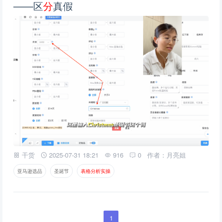
——区
分
真假
干货
2025-07-31 18:21
916
0
作者：月亮姐
亚马逊选品
圣诞节
表
格
分
析
实
操
1