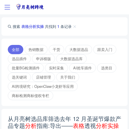
搜索
表格分析实操
共找到
1
条记录
全部
热销数据
干货
大数据选品
跟卖入门
选品插件
申诉模版
大数据选品库
批量BG检测插件
实时采集
AI抢车插件
选类目
选关键词
店铺管理
关于我们
AI跨境研究：OpenClaw小龙虾等应用
商标检测商标侵权专栏
从月亮树选品库筛选去年 12 月圣诞节爆款产
品专题
分
析
指南:导出——
表
格
透视
分
析
实
操