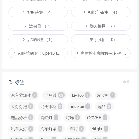
实时采集 （4）
AI抢车插件 （4）
选类目 （2）
选关键词 （2）
店铺管理 （1）
关于我们 （0）
AI跨境研究：OpenClaw小龙虾等应用 （4）
商标检测商标侵权专栏 （1）
标签
全部
汽车零部件
7
亚马逊
63
LivTee
1
发动机
1
大灯灯泡
1
北美市场
2
amazon
2
选品
8
选品分析
1
霓虹灯
1
灯饰
1
GOVEE
1
汽车大灯
1
汽车灯条
1
车灯
1
Nilight
1