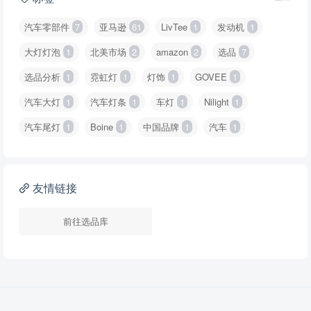
汽车零部件
7
亚马逊
61
LivTee
1
发动机
1
大灯灯泡
1
北美市场
2
amazon
2
选品
7
选品分析
1
霓虹灯
1
灯饰
1
GOVEE
1
汽车大灯
1
汽车灯条
1
车灯
1
Nilight
1
汽车尾灯
1
Boine
1
中国品牌
1
汽车
1
友情链接
前往选品库