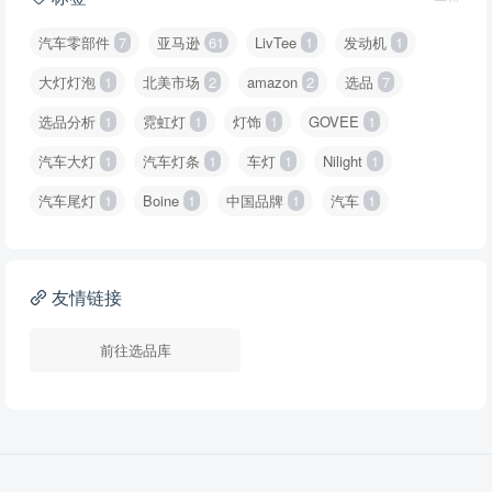
汽车零部件
7
亚马逊
61
LivTee
1
发动机
1
大灯灯泡
1
北美市场
2
amazon
2
选品
7
选品分析
1
霓虹灯
1
灯饰
1
GOVEE
1
汽车大灯
1
汽车灯条
1
车灯
1
Nilight
1
汽车尾灯
1
Boine
1
中国品牌
1
汽车
1
友情链接
前往选品库