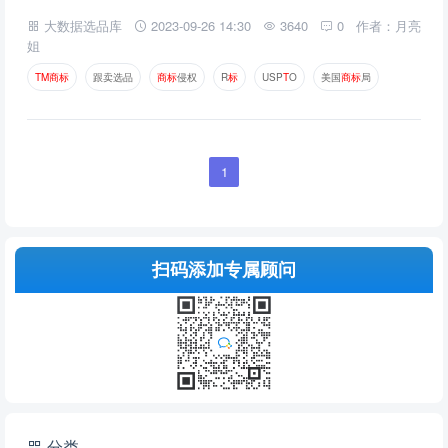
大数据选品库
2023-09-26 14:30
3640
0
作者：月亮
姐
T
M
商
标
跟卖选品
商
标
侵权
R
标
USP
T
O
美国
商
标
局
1
扫码添加专属顾问
分类