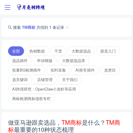
搜索
TM商标
共找到
1
条记录
全部
热销数据
干货
大数据选品
跟卖入门
选品插件
申诉模版
大数据选品库
批量BG检测插件
实时采集
AI抢车插件
选类目
选关键词
店铺管理
关于我们
AI跨境研究：OpenClaw小龙虾等应用
商标检测商标侵权专栏
做亚马逊跟卖选品，
T
M
商
标
是什么？
T
M
商
标
最重要的10种状态梳理