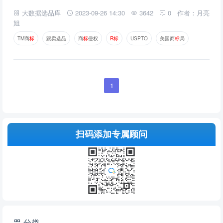
大数据选品库
2023-09-26 14:30
3642
0
作者：月亮
姐
TM商
标
跟卖选品
商
标
侵权
R
标
USPTO
美国商
标
局
1
扫码添加专属顾问
分类