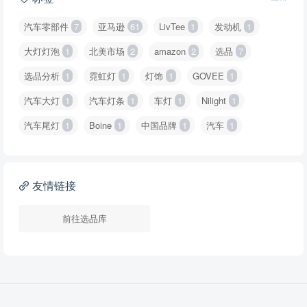
汽车零部件
7
亚马逊
61
LivTee
1
发动机
1
大灯灯泡
1
北美市场
2
amazon
2
选品
7
选品分析
1
霓虹灯
1
灯饰
1
GOVEE
1
汽车大灯
1
汽车灯条
1
车灯
1
Nilight
1
汽车尾灯
1
Boine
1
中国品牌
1
汽车
1
友情链接
前往选品库