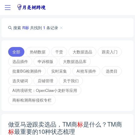
搜索
R标
共找到
1
条记录
全部
热销数据
干货
大数据选品
跟卖入门
选品插件
申诉模版
大数据选品库
批量BG检测插件
实时采集
AI抢车插件
选类目
选关键词
店铺管理
关于我们
AI跨境研究：OpenClaw小龙虾等应用
商标检测商标侵权专栏
做亚马逊跟卖选品，TM商
标
是什么？TM商
标
最重要的10种状态梳理