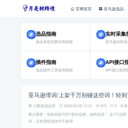
官网首页
亚马逊选品
选品指南
实时采集
选品系统完整实用指南
亚马逊实时采
插件指南
API接口
选品插件工具使用指南
API接口使用
亚马逊埋词/上架千万别碰这些词！轻则
大数据选品库
2026-03-05 13:21
875
0
作者
重点预警：侵权风险TOP7老外品牌，碰即踩雷！ 这7个品牌
词，没有授权就绝对不能用