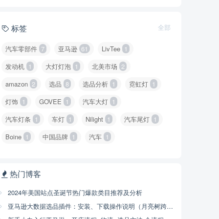
标签
全部
汽车零部件
7
亚马逊
61
LivTee
1
发动机
1
大灯灯泡
1
北美市场
2
amazon
2
选品
8
选品分析
1
霓虹灯
1
灯饰
1
GOVEE
1
汽车大灯
1
汽车灯条
1
车灯
1
Nilight
1
汽车尾灯
1
Boine
1
中国品牌
1
汽车
1
热门博客
2024年美国站点圣诞节热门爆款类目推荐及分析
亚马逊大数据选品插件：安装、下载操作说明（月亮树跨境）