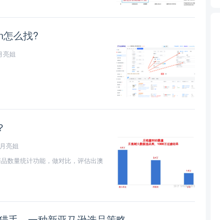
n怎么找?
月亮姐
？
月亮姐
商品数量统计功能，做对比，评估出澳
的猎手，一种新亚马逊选品策略