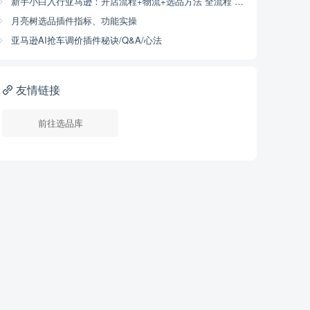
新手小白入行亚马逊：开店流程+物流+选品方法 全流程 （干货版）
月亮树选品插件指标、功能实操
亚马逊AI抢车调价插件秘诀/Q&A/心法
友情链接
前往选品库