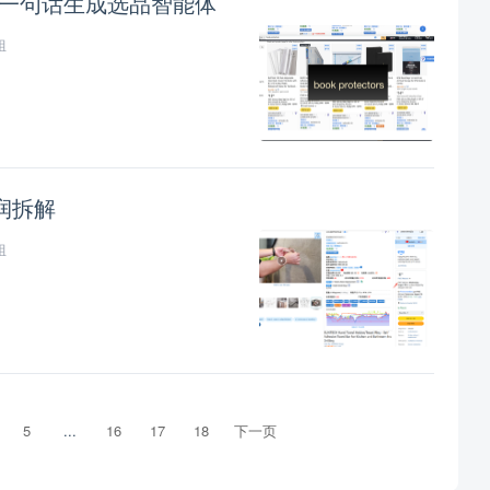
I一句话生成选品智能体
姐
润拆解
姐
5
...
16
17
18
下一页