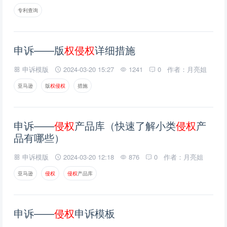
专利查询
申诉——版
权
侵
权
详细措施
申诉模版
2024-03-20 15:27
1241
0
作者：月亮姐
亚马逊
版
权
侵
权
措施
申诉——
侵
权
产品库（快速了解小类
侵
权
产
品有哪些）
申诉模版
2024-03-20 12:18
876
0
作者：月亮姐
亚马逊
侵
权
侵
权
产品库
申诉——
侵
权
申诉模板