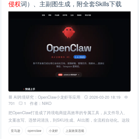
侵
权
词）、主副图生成，附全套Skills下载
AI跨境研究：OpenClaw小龙虾等应用
2026-03-20 18:19
701
1
作者：NIKO
把OpenClaw打造成了跨境电商提高效率的专属工具，从文件导入、
文案改写、违禁词清洗，到SKU生成、AI出图，全流程自动化。这段
时间自己实操下来，确实能省下不少精力，今天就聊聊这套openclaw
亚马逊
openclaw
小龙虾
上架政策违规
是如何实现和使用的。