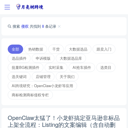
搜索
侵权
共找到
8
条记录
全部
热销数据
干货
大数据选品
跟卖入门
选品插件
申诉模版
大数据选品库
批量BG检测插件
实时采集
AI抢车插件
选类目
选关键词
店铺管理
关于我们
AI跨境研究：OpenClaw小龙虾等应用
商标检测商标侵权专栏
OpenClaw太猛了！小龙虾搞定亚马逊非标品
上架全流程：Listing的文案编辑（含自动删