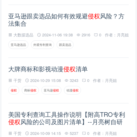
亚马逊跟卖选品如何有效规避
侵
权
风险？方
法集合
大数据选品
2024-11-06 19:38
2916
0
作者：月亮姐
亚马逊选品
外观专利查询
跟卖选品
大牌商标和影视动漫
侵
权
清单
干货
2024-10-29 15:08
3243
0
作者：月亮姐
侵
权
商标
侵
权
亚马逊
侵
权
动漫
侵
权
美国专利查询工具操作说明【附高TRO专利
侵
权
风险的公司及图片清单】--月亮树自研
干货
2024-10-09 14:15
5237
0
作者：月亮姐