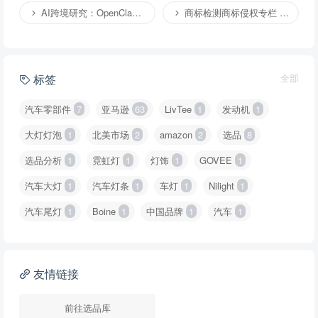
AI跨境研究：OpenClaw小龙虾等应用 （4）
商标检测商标侵权专栏 （1）
标签
全部
汽车零部件
7
亚马逊
63
LivTee
1
发动机
1
大灯灯泡
1
北美市场
2
amazon
2
选品
8
选品分析
1
霓虹灯
1
灯饰
1
GOVEE
1
汽车大灯
1
汽车灯条
1
车灯
1
Nilight
1
汽车尾灯
1
Boine
1
中国品牌
1
汽车
1
友情链接
前往选品库